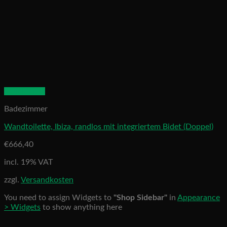
Quick View
Badezimmer
Wandtoilette, Ibiza, randlos mit integriertem Bidet (Doppel)
€
666,40
incl. 19% VAT
zzgl.
Versandkosten
You need to assign Widgets to
"Shop Sidebar"
in
Appearance
> Widgets
to show anything here