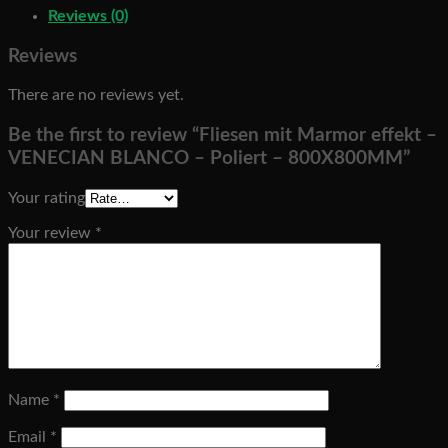
Reviews (0)
Reviews
There are no reviews yet.
Be the first to review “Fliesen mit Marmor effekt –
VENECIAN BLANCO – Poliert – 800X800MM”
Your rating
Your review
*
Name
*
Email
*