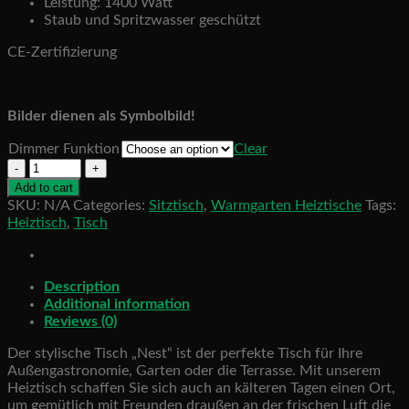
Leistung: 1400 Watt
Staub und Spritzwasser geschützt
CE-Zertifizierung
Bilder dienen als Symbolbild!
Dimmer Funktion
Clear
NEST
-
Add to cart
Tischfuß
SKU:
N/A
Categories:
Sitztisch
,
Warmgarten Heiztische
Tags:
ohne
Heiztisch
,
Tisch
Tischplatte
quantity
Description
Additional information
Reviews (0)
Der stylische Tisch „Nest“ ist der perfekte Tisch für Ihre
Außengastronomie, Garten oder die Terrasse. Mit unserem
Heiztisch schaffen Sie sich auch an kälteren Tagen einen Ort,
um gemütlich mit Freunden draußen an der frischen Luft die