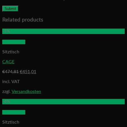
Related products
-5%
Quick View
Sitztisch
CAGE
€
474,81
€
451,01
incl. VAT
zzgl.
Versandkosten
-6%
Quick View
Sitztisch