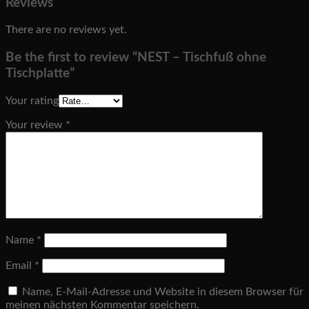
Reviews
There are no reviews yet.
Be the first to review “NEST – Tischfuß ohne
Tischplatte”
Your rating
Your review
*
Name
*
Email
*
Name, E-Mail-Adresse und Website in diesem Browser für
meinen nächsten Kommentar speichern.