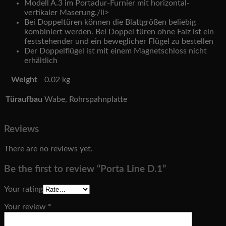
Modell A.3 im Portadur-Furnier mit horizontal-
vertikaler Maserung./li>
Bei Doppeltüren können die Blattgrößen beliebig
kombiniert werden. Bei Doppel türen ohne Falz ist ein
feststehender und ein beweglicher Flügel zu bestellen
Der Doppelflügel ist mit einem Magnetschloss nicht
erhältlich
Weight
0.02 kg
Türaufbau
Wabe, Rohrspahnplatte
Reviews
There are no reviews yet.
Be the first to review “Porta Line D.1”
Your rating
Your review
*