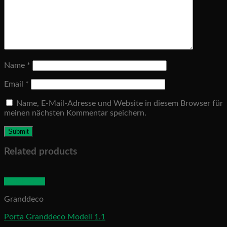
Name
*
Email
*
Name, E-Mail-Adresse und Website in diesem Browser für
meinen nächsten Kommentar speichern.
Related products
Quick View
Granddeco
Porta Granddeco Modell 1.1