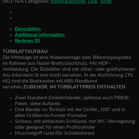
SKU:
N/A
Categories:
Innenraumtüren
,
Line
,
Türen
quantity
Description
Additional information
Reviews (0)
TÜRBLATTAUFBAU
Die Mittelage ist eine Wabeneinlage oder Röhrenspanplatte
im Rahmen aus Nadel-Brettschichtholz. Mit HDF-
Verkleidung. Die Türblätter sind mit silber- oder goldfarbenen
Alu-Intarsienn (6 mm breit) versehen. In der Ausführung CPL
HQ sind die Blattkanten mit ABS-Randband
versehen.
ZUBEHÖR, IM TÜRBLATTPREIS ENTHALTEN
Zwei Standard-Einbohrbänder, optional auch PRIME-
Paket, siehe Aufpreis
Drei Bänder im Türblatt mit der Größe „100” und in
allen Größen im Furnier Portadur
Schloss: mit einfachem Schlüssel, mit WC-Verriegelung
oder geeignet für einen Profilzylinder
Muschelgriff rund (für Schiebetüren)