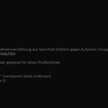
hmenverstärkung aus Sperrholz (Option gegen Aufpreis), Gruppe
THALTEN
er geeignet für einen Profilzylinder
r” transparent (weis undbraun)
e 5)