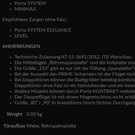
Porta SYSTEM
MINIMAX
Empfohlene Zargen ohne Falz::
Porta SYSTEM ELEGANCE
LEVEL
ANMERKUNGEN
Technische Zulassung AT-15-3691/2012, ITB Warschau.
Die Mittellagen „Röhrenspanplatte“ und die Vollplatte si
Die Größe „110” gibt es nur mit der Füllung „Spanplatte”
Bei der Auswahl des PRIME-Scharniers ist der Flügel nich
Bei Doppeltüren können die Blattgrößen beliebig kombiniert
Doppeltüren ohne Falz ist ein feststehender und ein beweg
Andere Modelle können durch Porta KONTRAKT realisie
Der Doppelflügel ist mit einem Magnetschloss nicht erhäl
Größe „80” i „90” in Investitions-Norm (lichtes Durchg
Weight
0.02 kg
Türaufbau
Wabe, Rohrspahnplatte