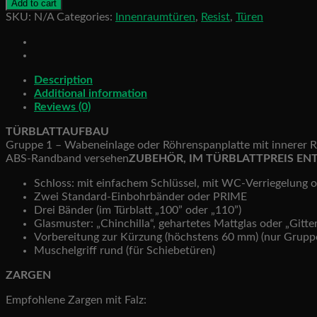
Add to cart
1.1
SKU:
N/A
Categories:
Innenraumtüren
,
Resist
,
Türen
quantity
Description
Additional information
Reviews (0)
TÜRBLATTAUFBAU
Gruppe 1 – Wabeneinlage oder Röhrenspanplatte mit innerer Ra
ABS-Randband versehen
ZUBEHÖR, IM TÜRBLATTPREIS EN
Schloss: mit einfachem Schlüssel, mit WC-Verriegelung od
Zwei Standard-Einbohrbänder oder PRIME
Drei Bänder (im Türblatt „100” oder „110”)
Glasmuster: „Chinchilla“, gehartetes Mattglas oder „Gitte
Vorbereitung zur Kürzung (höchstens 60 mm) (nur Grupp
Muschelgriff rund (für Schiebetüren)
ZARGEN
Empfohlene Zargen mit Falz: