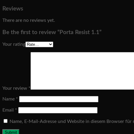
Reviews
There are no reviews yet.
Be the first to review “Porta Resist 1.1”
Your rating
Your review
*
Name
*
Email
*
Name, E-Mail-Adresse und Website in diesem Browser für