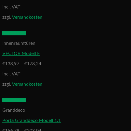
incl. VAT
zzgl.
Versandkosten
Quick View
Innenraumtüren
VECTOR Modell E
€
138,97
–
€
178,24
incl. VAT
zzgl.
Versandkosten
Quick View
Granddeco
Porta Granddeco Modell 1.1
€
156,78
–
€
203,04