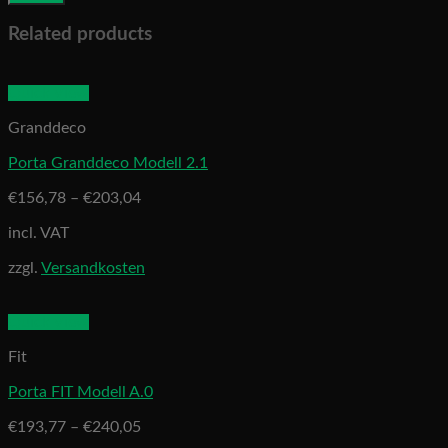
Related products
Quick View
Granddeco
Porta Granddeco Modell 2.1
€
156,78
–
€
203,04
incl. VAT
zzgl.
Versandkosten
Quick View
Fit
Porta FIT Modell A.0
€
193,77
–
€
240,05