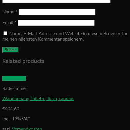
Name
*
Email
*
Name, E-Mail-Adresse und Website in diesem Browser für
meinen nächsten Kommentar speichern.
Related products
Quick View
Badezimmer
Wandbehang Toilette, Ibiza, randlos
€
404,60
incl. 19% VAT
zzgl.
Versandkosten