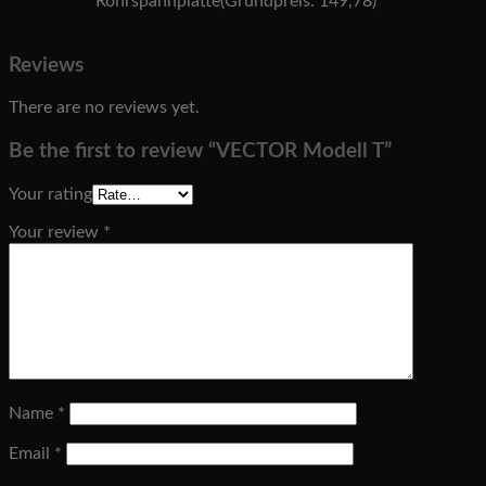
Rohrspahnplatte(Grundpreis: 149,78)
Reviews
There are no reviews yet.
Be the first to review “VECTOR Modell T”
Your rating
Your review
*
Name
*
Email
*