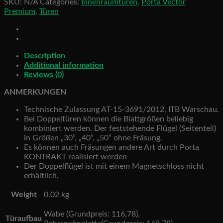
SKU:
N/A
Categories:
Innenraumtüren
,
Porta Vector
quantity
Premium
,
Türen
Description
Additional information
Reviews (0)
ANMERKUNGEN
Technische Zulassung AT-15-3691/2012, ITB Warschau.
Bei Doppeltüren können die Blattgrößen beliebig
kombiniert werden. Der feststehende Flügel (Seitenteil)
in Größen „30”, „40”, „50” ohne Fräsung.
Es können auch Fräsungen andere Art durch Porta
KONTRAKT realisiert werden
Der Doppelflügel ist mit einem Magnetschloss nicht
erhältlich.
Weight
0.02 kg
Wabe (Grundpreis: 116,78),
Türaufbau