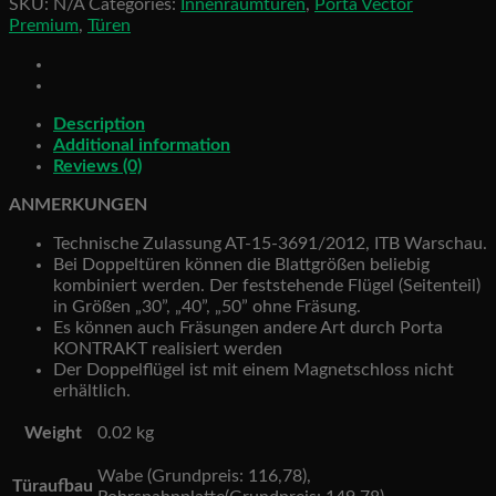
SKU:
N/A
Categories:
Innenraumtüren
,
Porta Vector
quantity
Premium
,
Türen
Description
Additional information
Reviews (0)
ANMERKUNGEN
Technische Zulassung AT-15-3691/2012, ITB Warschau.
Bei Doppeltüren können die Blattgrößen beliebig
kombiniert werden. Der feststehende Flügel (Seitenteil)
in Größen „30”, „40”, „50” ohne Fräsung.
Es können auch Fräsungen andere Art durch Porta
KONTRAKT realisiert werden
Der Doppelflügel ist mit einem Magnetschloss nicht
erhältlich.
Weight
0.02 kg
Wabe (Grundpreis: 116,78),
Türaufbau