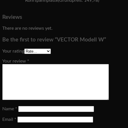
Rohrspahnplatte(Grundpreis: 149,78)
Reviews
There are no reviews yet.
Be the first to review “VECTOR Modell W”
Your rating
Your review
*
Name
*
Email
*