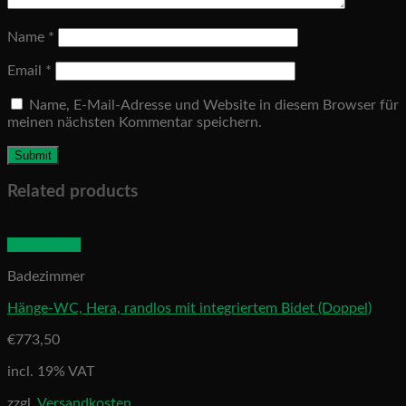
Name
*
Email
*
Name, E-Mail-Adresse und Website in diesem Browser für
meinen nächsten Kommentar speichern.
Related products
Quick View
Badezimmer
Hänge-WC, Hera, randlos mit integriertem Bidet (Doppel)
€
773,50
incl. 19% VAT
zzgl.
Versandkosten