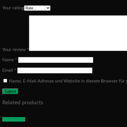
Your rating
Your review
*
Name
*
Email
*
Name, E-Mail-Adresse und Website in diesem Browser für
Related products
Quick View