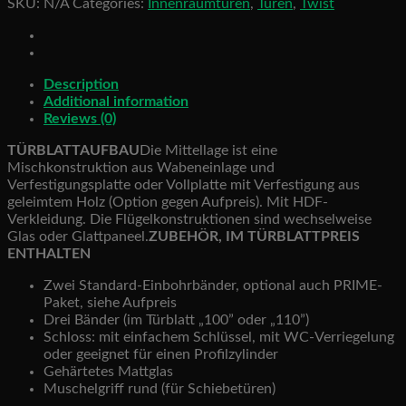
SKU:
N/A
Categories:
Innenraumtüren
,
Türen
,
Twist
quantity
Description
Additional information
Reviews (0)
TÜRBLATTAUFBAU
Die Mittellage ist eine
Mischkonstruktion aus Wabeneinlage und
Verfestigungsplatte oder Vollplatte mit Verfestigung aus
geleimtem Holz (Option gegen Aufpreis). Mit HDF-
Verkleidung. Die Flügelkonstruktionen sind wechselweise
Glas oder Glattpaneel.
ZUBEHÖR, IM TÜRBLATTPREIS
ENTHALTEN
Zwei Standard-Einbohrbänder, optional auch PRIME-
Paket, siehe Aufpreis
Drei Bänder (im Türblatt „100” oder „110”)
Schloss: mit einfachem Schlüssel, mit WC-Verriegelung
oder geeignet für einen Profilzylinder
Gehärtetes Mattglas
Muschelgriff rund (für Schiebetüren)