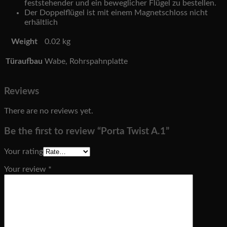
feststehender und ein beweglicher Flügel zu bestellen.
Der Doppelflügel ist mit einem Magnetschloss nicht
erhältlich
Weight
0.02 kg
Türaufbau
Wabe, Rohrspahnplatte
Reviews
There are no reviews yet.
Be the first to review “Porta Twist A.1”
Your rating
Your review
*