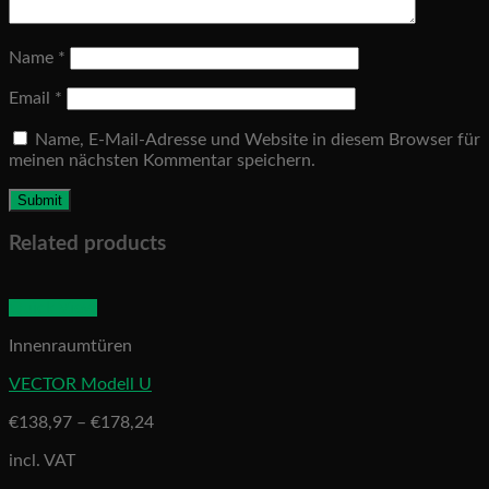
Name
*
Email
*
Name, E-Mail-Adresse und Website in diesem Browser für
meinen nächsten Kommentar speichern.
Related products
Quick View
Innenraumtüren
VECTOR Modell U
€
138,97
–
€
178,24
incl. VAT