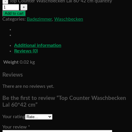
Top Counter Waschbecken Lal 60*42 cm quantity
Add to cart
Categories:
Badezimmer
,
Waschbecken
Additional information
Reviews (0)
Weight
0.02 kg
Reviews
There are no reviews yet.
Be the first to review “Top Counter Waschbecken
Lal 60*42 cm”
Your rating
Your review
*