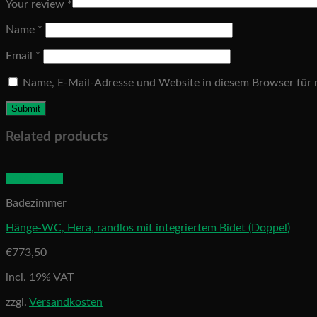
Your review
*
Name
*
Email
*
Name, E-Mail-Adresse und Website in diesem Browser für
Related products
Quick View
Badezimmer
Hänge-WC, Hera, randlos mit integriertem Bidet (Doppel)
€
773,50
incl. 19% VAT
zzgl.
Versandkosten