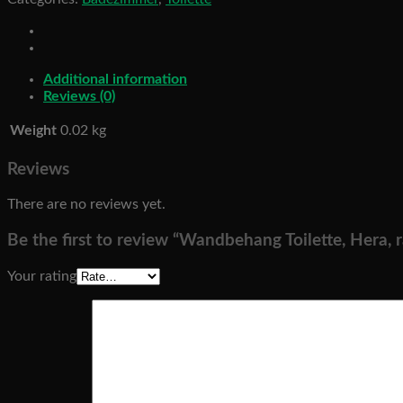
randlos
quantity
Additional information
Reviews (0)
Weight
0.02 kg
Reviews
There are no reviews yet.
Be the first to review “Wandbehang Toilette, Hera, 
Your rating