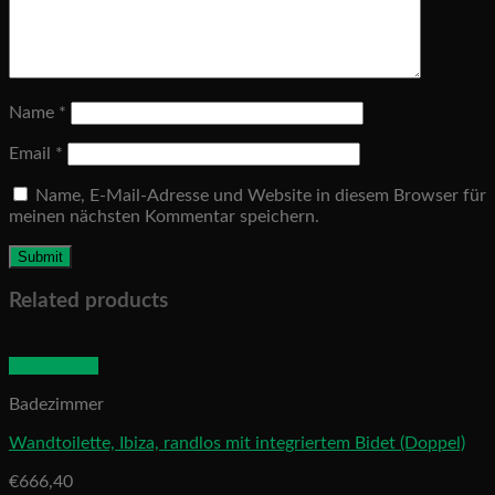
Name
*
Email
*
Name, E-Mail-Adresse und Website in diesem Browser für
meinen nächsten Kommentar speichern.
Related products
Quick View
Badezimmer
Wandtoilette, Ibiza, randlos mit integriertem Bidet (Doppel)
€
666,40