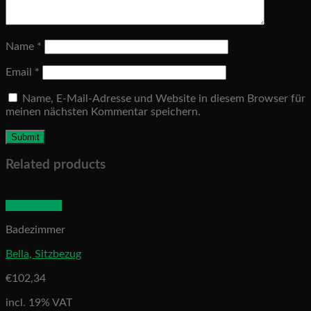
Name
*
Email
*
Name, E-Mail-Adresse und Website in diesem Browser für
meinen nächsten Kommentar speichern.
Related products
Quick View
Badezimmer
Bella, Sitzbezug
€
102,34
incl. 19% VAT