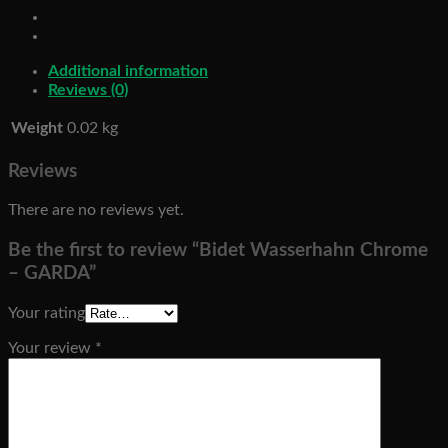
GARDA
quantity
Additional information
Reviews (0)
Weight
0.02 kg
Reviews
There are no reviews yet.
Be the first to review “Bidet Wasserhahn Chrome
– GARDA”
Your rating
Your review
*